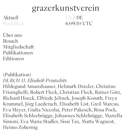
grazerkunstverein
Aktuell
EN
DE
Rückblick
6:09:10 UTC
Über uns
Besuch
Mitgliedschaft
Publikationen
Editionen
(Publikation)
DURCH 11. Elisabeth Printschitz
Hildegund Amanshauser, Helmuth Draxler, Christine
Frisinghelli, Robert Fleck, Christian Fleck, Rainer Götz,
Richard Hoeck, Elfriede Jelinek, Joseph Kosuth, Freya
Krummel, Jörg Laederach, Elisabeth List, Greil Marcus,
Eva Meyer, Giulia Niccolai, Peter Pakesch, Rosa Pock,
Elisabeth Schleebrügge, Johannes Schlebrügge, Mariella
Simoni, Eva Maria Stadler, Sissi Tax, Matta Wagnest,
Heimo Zobernig