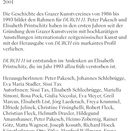
2001
Die Geschichte des Grazer Kunstvereines von 1986 bis
1993 bildet den Rahmen für
DURCH 11
. Peter Pakesch und
Elisabeth Printschitz haben in den ersten Jahren seit der
Gründung dem Grazer Kunstverein mit hochkarätigen
Ausstellungen internationaler zeitgenössischer Kunst und
mit der Herausgabe von
DURCH
ein markantes Profil
verliehen.
DURCH 11
ist entstanden im Andenken an Elisabeth
Printschitz, die im Jahr 1993 allzu früh verstorben ist.
HerausgeberInnen: Peter Pakesch, Johannes Schlebrügge,
Eva Maria Stadler, Sissi Tax
AutorInnen: Sissi Tax, Elisabeth Schleebrügge, Mariella
Simoni, Rosa Pock, Giulia Niccolai, Eva Meyer, Greil
Marcus, Elisabeth List, Jörg Laederach, Freya Krummel,
Elfriede Jelinek, Christine Frisinghelli, Robert Fleck,
Christian Fleck, Helmuth Draxler, Hildegund
Amanshauser, Peter Pakesch, Heimo Zobernig, Rainer
Götz, Matta Wagnest, Joseph Kosuth, Richard Hoeck
KünstlerInnen: Otto Zitko, Manfred Willmann, Franz