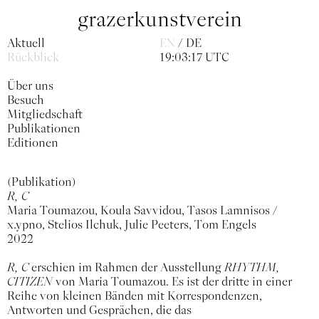
grazerkunstverein
Aktuell
EN
DE
Rückblick
19:03:17 UTC
Über uns
Besuch
Mitgliedschaft
Publikationen
Editionen
(Publikation)
R, C
Maria Toumazou, Koula Savvidou, Tasos Lamnisos /
x.ypno, Stelios Ilchuk, Julie Peeters, Tom Engels
2022
R, C
erschien im Rahmen der Ausstellung
RHYTHM,
CITIZEN
von Maria Toumazou. Es ist der dritte in einer
Reihe von kleinen Bänden mit Korrespondenzen,
Antworten und Gesprächen, die das