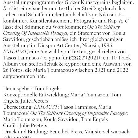
Ausstellungsprogramm des Grazer Kunstvereins begleiten.
R, C
ist ein visueller und textlicher Streifzug durch das
Leben und Schaffen in der Landschaft von Nikosia. Es
kombiniert Künstlerstatement, Fotografie und Rap.
R, C
lässt drei Stimmen zu Wort kommen:
On The Solitary
Crossing Of Impassable Passages
, ein Statement von Koula
Savvidou, geschrieben anlässlich ihrer gleichnamigen
Ausstellung im Diaspro Art Center, Nicosia, 1995;
EXHAUST
, eine Auswahl von Texten, geschrieben von
Tasos Lamnisos / x. ypno für
ΕΞΩΣΤ
(2021), ein 10-Track-
Album von steliosilchuk & x.ypno; und eine Auswahl von
26 Fotos, die Maria Toumazou zwischen 2021 und 2022
aufgenommen hat.
Herausgeber: Tom Engels
Konzeptionelle Entwicklung: Maria Toumazou, Tom
Engels, Julie Peeters
Übersetzung:
EXHAUST
: Tasos Lamnisos, Maria
Toumazou/
On The Solitary Crossing of Impassable Passages
:
Maria Toumazou, Koula Savvidou, Tom Engels
Grafik: Julie Peeters
Druck und Bindung: Benedict Press, Münsterschwarzach
Edition: 350