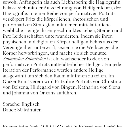
sowohl Anfängerin als auch Liebhaberin; die Hagiografin
befasst sich mit der Aufzeichnung von Heiligenleben, der
Hagiografie. In einer Reihe von performativen Porträts
verkörpert Fritz die körperlichen, rhetorischen und
performativen Strategien, mit denen mittelalterliche
weibliche Heilige ihr eingeschränktes Leben, Sterben und
ihre Leidenschaften unterwanderten. Indem sie ihren
physischen und digitalen Körper heiligen Echos aus der
Vergangenheit unterwirft, seziert sie die Werkzeuge, die
Körper hervorbringen, und macht sie sich zunutze.
Submission Submission
ist ein wachsender Kodex von
performativen Porträts mittelalterlicher Heiliger. Für jede
Iteration der Performance werden andere Heilige
ausgewählt um sich den Raum mit ihnen zu teilen. Im
Grazer Kunstverein wird Fritz ihre Porträts von Christina
von Bolsena, Hildegard von Bingen, Katharina von Siena
und Johanna von Orléans aufführen.
Sprache: Englisch
Dauer: 30 Minuten
Bryana Fritz (geb. 1989, USA; lebt in Brüssel und Paris) ist