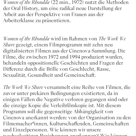
Women of the Rhondda
(22 min., 1972) nutzt die Methoden
der Oral History, um eine radikal neue Darstellung der
Arbeit aus der Perspektive von Frauen aus der
Arbeiterklasse zu präsentieren.
Women of the Rhondda
wird im Rahmen von
The Work We
Share
gezeigt, einem Filmprogramm mit zehn neu
digitalisierten Filmen aus der Cinenova-Sammlung. Die
Filme, die zwischen 1972 und 1994 produziert wurden,
behandeln oppositionelle Geschichten und Fragen der
Differenz durch die Brille von Geschlecht, Rasse,
Sexualität, Gesundheit und Gemeinschaft.
The Work We Share
versammelt eine Reihe von Filmen, die
zuvor unter prekären Bedingungen existierten, da in
einigen Fällen die Negative verloren gegangen sind oder
die einzige Kopie die Verleihfilmkopie ist. Mit diesem
Programm soll die gegenseitige Abhängigkeit von
Cinenova anerkannt werden: von der Organisation zu den
Filmemacher*innen, Kulturschaffenden, Gemeinschaften
und Einzelpersonen. Wie können wir unsere
wechselseitigen Beziehungen anerkennen? Wie können