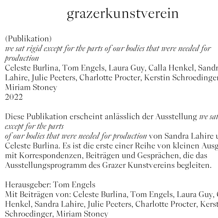
grazerkunstverein
(Publikation)
we sat rigid except for the parts of our bodies that were needed for
production
Celeste Burlina, Tom Engels, Laura Guy, Calla Henkel, Sand
Lahire, Julie Peeters, Charlotte Procter, Kerstin Schroedinger
Miriam Stoney
2022
Diese Publikation erscheint anlässlich der Ausstellung
we sat
except for the parts
of our bodies that were needed for production
von Sandra Lahire 
Celeste Burlina. Es ist die erste einer Reihe von kleinen Au
mit Korrespondenzen, Beiträgen und Gesprächen, die das
Ausstellungsprogramm des Grazer Kunstvereins begleiten.
Herausgeber: Tom Engels
Mit Beiträgen von: Celeste Burlina, Tom Engels, Laura Guy, 
Henkel, Sandra Lahire, Julie Peeters, Charlotte Procter, Kers
Schroedinger, Miriam Stoney