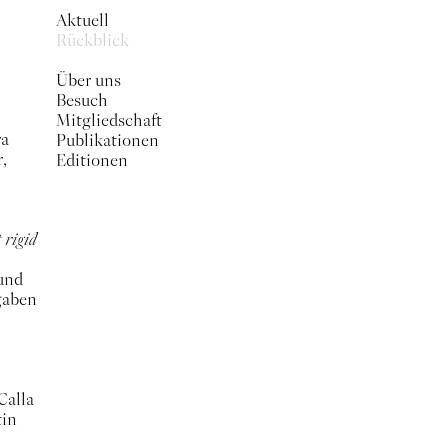
Aktuell
Rückblick
Über uns
Besuch
Mitgliedschaft
ra
Publikationen
,
Editionen
 rigid
und
sgaben
Calla
tin